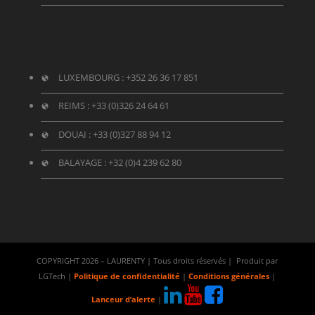
LUXEMBOURG :
+352 26 36 17 851
REIMS :
+33 (0)326 24 64 61
DOUAI :
+33 (0)327 88 94 12
BALAYAGE :
+32 (0)4 239 62 80
COPYRIGHT 2026 – LAURENTY | Tous droits réservés | Produit par
LGTech |
Politique de confidentialité
|
Conditions générales
|
Lanceur d’alerte
|