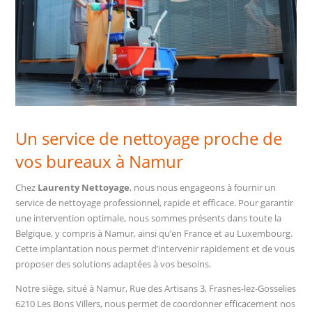
Un service de nettoyage proche de
vos bureaux à Namur
Chez
Laurenty Nettoyage
, nous nous engageons à fournir un
service de nettoyage professionnel, rapide et efficace. Pour garantir
une intervention optimale, nous sommes présents dans toute la
Belgique, y compris à Namur, ainsi qu’en France et au Luxembourg.
Cette implantation nous permet d’intervenir rapidement et de vous
proposer des solutions adaptées à vos besoins.
Notre siège, situé à Namur, Rue des Artisans 3, Frasnes-lez-Gosselies
6210 Les Bons Villers, nous permet de coordonner efficacement nos