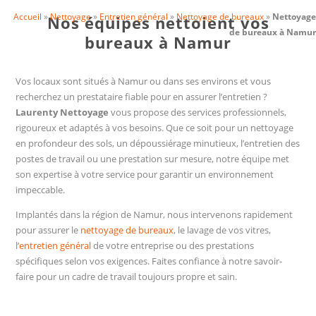
Accueil
»
Nettoyage
»
Entretien général
»
Nettoyage de bureaux
»
Nettoyage
Nos équipes nettoient vos
de bureaux à Namur
bureaux à Namur
Vos locaux sont situés à Namur ou dans ses environs et vous
recherchez un prestataire fiable pour en assurer l’entretien ?
Laurenty Nettoyage
vous propose des services professionnels,
rigoureux et adaptés à vos besoins. Que ce soit pour un nettoyage
en profondeur des sols, un dépoussiérage minutieux, l’entretien des
postes de travail ou une prestation sur mesure, notre équipe met
son expertise à votre service pour garantir un environnement
impeccable.
Implantés dans la région de Namur, nous intervenons rapidement
pour assurer le
nettoyage de bureaux
, le lavage de vos vitres,
l’
entretien général
de votre entreprise ou des prestations
spécifiques selon vos exigences. Faites confiance à notre savoir-
faire pour un cadre de travail toujours propre et sain.