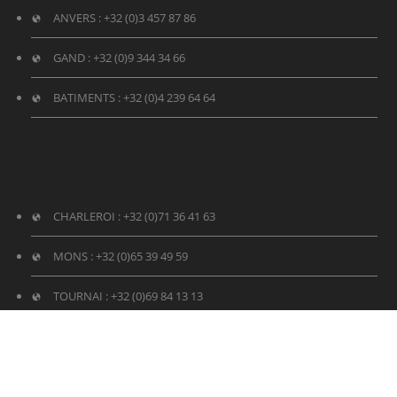
ANVERS :
+32 (0)3 457 87 86
GAND : +32 (0)
9 344 34 66
BATIMENTS :
+32 (0)4 239 64 64
CHARLEROI :
+32 (0)71 36 41 63
MONS :
+32 (0)65 39 49 59
TOURNAI :
+32 (0)69 84 13 13
ESPACES VERTS :
+32 (0)4 239 62 80