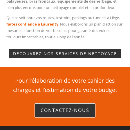
balayeuses, bras frontaux, équipements de désherbage,
et
bien plus encore, pour un nettoyage complet et en profondeur.
Que ce soit pour vos routes, trottoirs, parkings ou tunnels à Liège,
faites confiance à Laurenty
. Nous élaborons un plan d’action sur
mesure en fonction de vos besoins, pour garantir des voiries
toujours impeccables, tout au long de l’année.
DÉCOUVREZ NOS SERVICES DE NETTOYAGE
Pour l’élaboration de votre cahier des
charges et l’estimation de votre budget
CONTACTEZ-NOUS