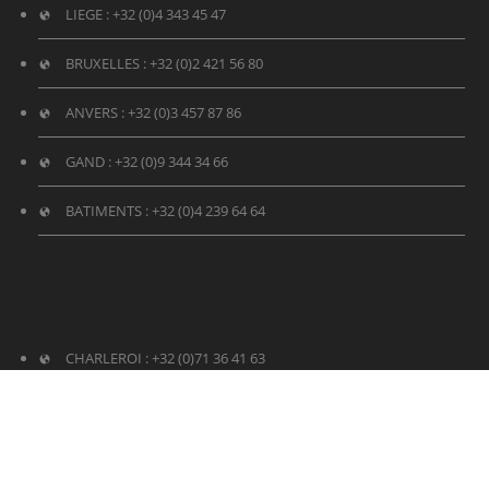
LIEGE :
+32 (0)4 343 45 47
BRUXELLES :
+32 (0)2 421 56 80
ANVERS :
+32 (0)3 457 87 86
GAND : +32 (0)
9 344 34 66
BATIMENTS :
+32 (0)4 239 64 64
CHARLEROI :
+32 (0)71 36 41 63
MONS :
+32 (0)65 39 49 59
TOURNAI :
+32 (0)69 84 13 13